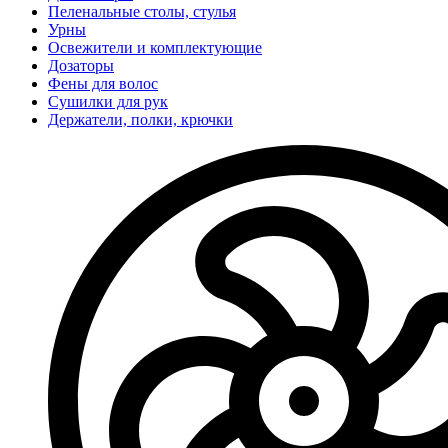
Пеленальные столы, стулья
Урны
Освежители и комплектующие
Дозаторы
Фены для волос
Сушилки для рук
Держатели, полки, крючки