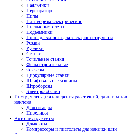
Паяльники
Перфораторы
Пилы
Плиткорезы электрические
Пневмопистолеты
Подъемники
Принадлежности для электроинструмента
Резаки
Рубанки
Станки
Точильные станки
Фены строительные
Фрезеры
Циркулярные станки
Шлифовальные машины
Штроборезы
Электролобзики
Инструменты для измерения расстояний, длин и углов
наклона
Дальномеры
Нивелиры
Авто-инструменты
Домкраты
Компрессоры и пистолеты для накачки шин