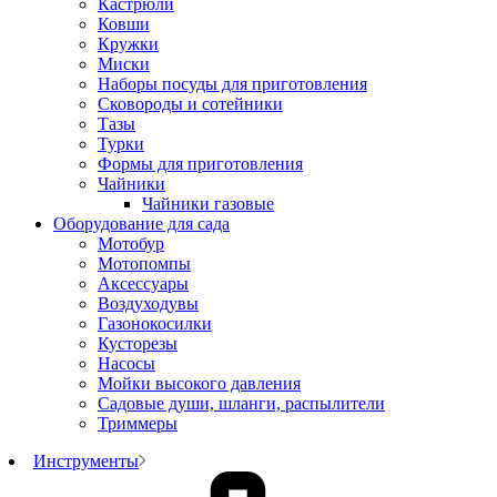
Кастрюли
Ковши
Кружки
Миски
Наборы посуды для приготовления
Сковороды и сотейники
Тазы
Турки
Формы для приготовления
Чайники
Чайники газовые
Оборудование для сада
Мотобур
Мотопомпы
Аксессуары
Воздуходувы
Газонокосилки
Кусторезы
Насосы
Мойки высокого давления
Садовые души, шланги, распылители
Триммеры
Инструменты