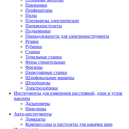
Паяльники
Перфораторы
Пилы
Плиткорезы электрические
Пневмопистолеты
Подъемники
Принадлежности для электроинструмента
Резаки
Рубанки
Станки
Точильные станки
Фены строительные
Фрезеры
Циркулярные станки
Шлифовальные машины
Штроборезы
Электролобзики
Инструменты для измерения расстояний, длин и углов
наклона
Дальномеры
Нивелиры
Авто-инструменты
Домкраты
Компрессоры и пистолеты для накачки шин