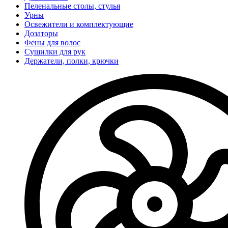
Пеленальные столы, стулья
Урны
Освежители и комплектующие
Дозаторы
Фены для волос
Сушилки для рук
Держатели, полки, крючки