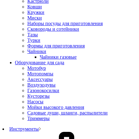
Кастрюли
Ковши
Кружки
Миски
Наборы посуды для приготовления
Сковороды и сотейники
Тазы
Турки
Формы для приготовления
Чайники
Чайники газовые
Оборудование для сада
Мотобур
Мотопомпы
Аксессуары
Воздуходувы
Газонокосилки
Кусторезы
Насосы
Мойки высокого давления
Садовые души, шланги, распылители
Триммеры
Инструменты