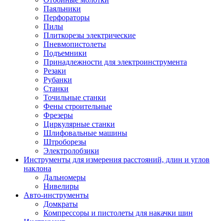
Паяльники
Перфораторы
Пилы
Плиткорезы электрические
Пневмопистолеты
Подъемники
Принадлежности для электроинструмента
Резаки
Рубанки
Станки
Точильные станки
Фены строительные
Фрезеры
Циркулярные станки
Шлифовальные машины
Штроборезы
Электролобзики
Инструменты для измерения расстояний, длин и углов
наклона
Дальномеры
Нивелиры
Авто-инструменты
Домкраты
Компрессоры и пистолеты для накачки шин