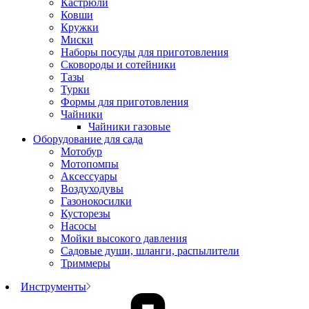
Кастрюли
Ковши
Кружки
Миски
Наборы посуды для приготовления
Сковороды и сотейники
Тазы
Турки
Формы для приготовления
Чайники
Чайники газовые
Оборудование для сада
Мотобур
Мотопомпы
Аксессуары
Воздуходувы
Газонокосилки
Кусторезы
Насосы
Мойки высокого давления
Садовые души, шланги, распылители
Триммеры
Инструменты