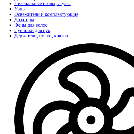
Пеленальные столы, стулья
Урны
Освежители и комплектующие
Дозаторы
Фены для волос
Сушилки для рук
Держатели, полки, крючки