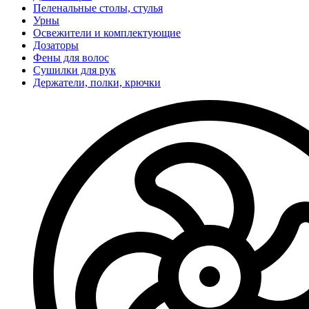
Пеленальные столы, стулья
Урны
Освежители и комплектующие
Дозаторы
Фены для волос
Сушилки для рук
Держатели, полки, крючки