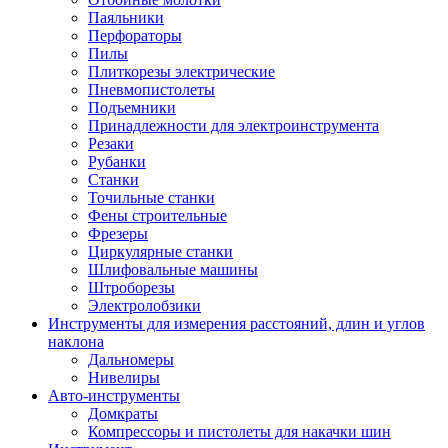
Паяльники
Перфораторы
Пилы
Плиткорезы электрические
Пневмопистолеты
Подъемники
Принадлежности для электроинструмента
Резаки
Рубанки
Станки
Точильные станки
Фены строительные
Фрезеры
Циркулярные станки
Шлифовальные машины
Штроборезы
Электролобзики
Инструменты для измерения расстояний, длин и углов
наклона
Дальномеры
Нивелиры
Авто-инструменты
Домкраты
Компрессоры и пистолеты для накачки шин