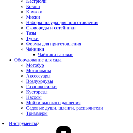
Кастрюли
Ковши
Кружки
Миски
Наборы посуды для приготовления
Сковороды и сотейники
Тазы
Турки
Формы для приготовления
Чайники
Чайники газовые
Оборудование для сада
Мотобур
Мотопомпы
Аксессуары
Воздуходувы
Газонокосилки
Кусторезы
Насосы
Мойки высокого давления
Садовые души, шланги, распылители
Триммеры
Инструменты