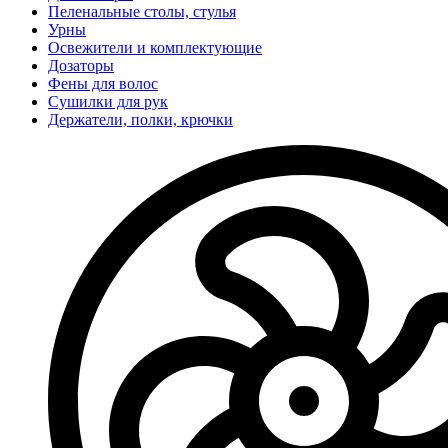
Пеленальные столы, стулья
Урны
Освежители и комплектующие
Дозаторы
Фены для волос
Сушилки для рук
Держатели, полки, крючки