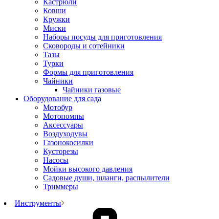
Кастрюли
Ковши
Кружки
Миски
Наборы посуды для приготовления
Сковороды и сотейники
Тазы
Турки
Формы для приготовления
Чайники
Чайники газовые
Оборудование для сада
Мотобур
Мотопомпы
Аксессуары
Воздуходувы
Газонокосилки
Кусторезы
Насосы
Мойки высокого давления
Садовые души, шланги, распылители
Триммеры
Инструменты