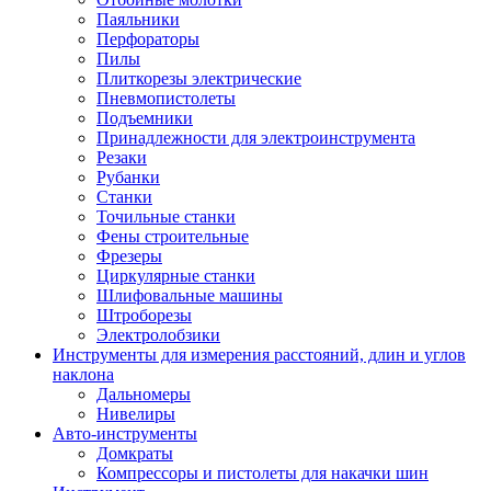
Паяльники
Перфораторы
Пилы
Плиткорезы электрические
Пневмопистолеты
Подъемники
Принадлежности для электроинструмента
Резаки
Рубанки
Станки
Точильные станки
Фены строительные
Фрезеры
Циркулярные станки
Шлифовальные машины
Штроборезы
Электролобзики
Инструменты для измерения расстояний, длин и углов
наклона
Дальномеры
Нивелиры
Авто-инструменты
Домкраты
Компрессоры и пистолеты для накачки шин