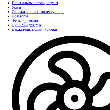
Пеленальные столы, стулья
Урны
Освежители и комплектующие
Дозаторы
Фены для волос
Сушилки для рук
Держатели, полки, крючки