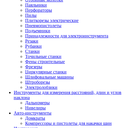
Паяльники
Перфораторы
Пилы
Плиткорезы электрические
Пневмопистолеты
Подъемники
Принадлежности для электроинструмента
Резаки
Рубанки
Станки
Точильные станки
Фены строительные
Фрезеры
Циркулярные станки
Шлифовальные машины
Штроборезы
Электролобзики
Инструменты для измерения расстояний, длин и углов
наклона
Дальномеры
Нивелиры
Авто-инструменты
Домкраты
Компрессоры и пистолеты для накачки шин