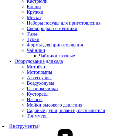
Кастрюли
Ковши
Кружки
Миски
Наборы посуды для приготовления
Сковороды и сотейники
Тазы
Турки
Формы для приготовления
Чайники
Чайники газовые
Оборудование для сада
Мотобур
Мотопомпы
Аксессуары
Воздуходувы
Газонокосилки
Кусторезы
Насосы
Мойки высокого давления
Садовые души, шланги, распылители
Триммеры
Инструменты